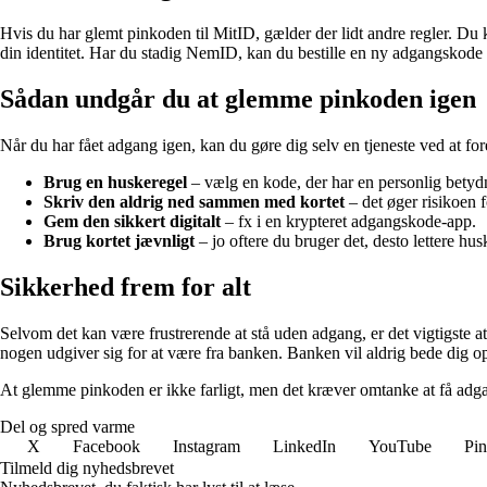
Hvis du har glemt pinkoden til MitID, gælder der lidt andre regler. Du k
din identitet. Har du stadig NemID, kan du bestille en ny adgangskod
Sådan undgår du at glemme pinkoden igen
Når du har fået adgang igen, kan du gøre dig selv en tjeneste ved at for
Brug en huskeregel
– vælg en kode, der har en personlig betydn
Skriv den aldrig ned sammen med kortet
– det øger risikoen 
Gem den sikkert digitalt
– fx i en krypteret adgangskode-app.
Brug kortet jævnligt
– jo oftere du bruger det, desto lettere hu
Sikkerhed frem for alt
Selvom det kan være frustrerende at stå uden adgang, er det vigtigste
nogen udgiver sig for at være fra banken. Banken vil aldrig bede dig op
At glemme pinkoden er ikke farligt, men det kræver omtanke at få adga
Del og spred varme
X
Facebook
Instagram
LinkedIn
YouTube
Pin
Tilmeld dig nyhedsbrevet