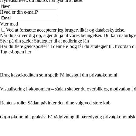
Nyhedsbrevet, du faktisk har lyst til at læse.
Hvad er din e-mail?
Vær med
Ved at fortsætte accepterer jeg brugervilkår og databeskyttelse.
Når du skriver dig op, siger du ja til vores betingelser. Du kan naturlig
Styr på din gæld: Strategier til at nedbringe lån
Har du flere gældsposter? I denne e-bog får du strategier til, hvordan d
Tag e-bogen her
Brug kassekreditten som spejl: Få indsigt i din privatøkonomi
Visualisering i økonomien – sådan skaber du overblik og motivation i
Rentens rolle: Sådan påvirker den dine valg ved store køb
Grøn økonomi i praksis: Få rådgivning til bæredygtig privatøkonomis