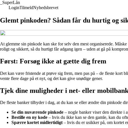
_
SuperLån
Login
Tilmeld
Nyhedsbrevet
Glemt pinkoden? Sådan får du hurtig og si
At glemme sin pinkode kan ske for selv den mest organiserede. Måske har
roligt og sikkert, så du hurtigt får adgang igen – uden at gå på kompro
Først: Forsøg ikke at gætte dig frem
Det kan være fristende at prøve sig frem, men pas på – de fleste kort bli
vente flere dage på et nyt, og det kan give unødige gener.
Tjek dine muligheder i net- eller mobilban
De fleste banker tilbyder i dag, at du kan se eller ændre din pinkode di
Se din nuværende pinkode
– nogle banker viser den direkte i 
Bestille en ny kode
– hvis du ikke kan se den gamle, kan du ofte b
Spærre kortet midlertidigt
– hvis du er usikker på, om kortet er