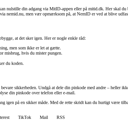
an nulstille din adgang via MitID-appen eller på mitid.dk. Her skal du br
e via nemid.nu, men vær opmærksom på, at NemID er ved at blive udfas
ebygge, at det sker igen. Her er nogle enkle råd:
ing, men som ikke er let at gætte.
for misbrug, hvis du mister pungen.
sker du koden.
 at bevare sikkerheden. Undgå at dele din pinkode med andre – heller i
lyse din pinkode over telefon eller e-mail.
ng igen på en sikker måde. Med de rette skridt kan du hurtigt være ti
terest
TikTok
Mail
RSS