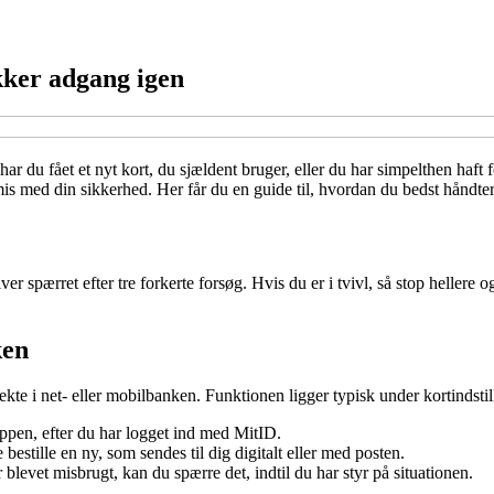
kker adgang igen
 du fået et nyt kort, du sjældent bruger, eller du har simpelthen haft f
mis med din sikkerhed. Her får du en guide til, hvordan du bedst håndter
ver spærret efter tre forkerte forsøg. Hvis du er i tvivl, så stop hellere
ken
rekte i net- eller mobilbanken. Funktionen ligger typisk under kortindsti
appen, efter du har logget ind med MitID.
estille en ny, som sendes til dig digitalt eller med posten.
 blevet misbrugt, kan du spærre det, indtil du har styr på situationen.