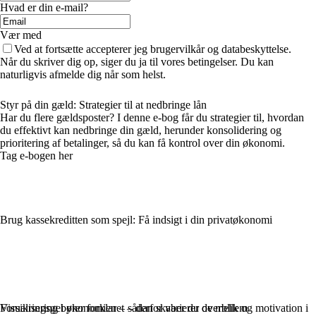
Hvad er din e-mail?
Vær med
Ved at fortsætte accepterer jeg brugervilkår og databeskyttelse.
Når du skriver dig op, siger du ja til vores betingelser. Du kan
naturligvis afmelde dig når som helst.
Styr på din gæld: Strategier til at nedbringe lån
Har du flere gældsposter? I denne e-bog får du strategier til, hvordan
du effektivt kan nedbringe din gæld, herunder konsolidering og
prioritering af betalinger, så du kan få kontrol over din økonomi.
Tag e-bogen her
Brug kassekreditten som spejl: Få indsigt i din privatøkonomi
Visualisering i økonomien – sådan skaber du overblik og motivation i
Forsikringsgebyrer forklaret – derfor varierer de mellem