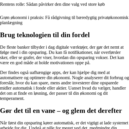
Rentens rolle: Sådan påvirker den dine valg ved store køb
Grøn økonomi i praksis: Få rådgivning til bæredygtig privatøkonomisk
planlægning
Brug teknologien til din fordel
De fleste banker tilbyder i dag digitale værktøjer, der gør det nemt at
følge med i din opsparing. Du kan få notifikationer, når overførsler
sker, eller se grafer, der viser, hvordan din opsparing vokser. Det kan
være en god måde at holde motivationen oppe på.
Der findes også uafhængige apps, der kan hjælpe dig med at
automatisere og optimere din økonomi. Nogle analyserer dit forbrug og
foreslår, hvor du kan spare, mens andre investerer dine opsparede
midler automatisk i fonde eller aktier. Uanset hvad du vælger, handler
det om at finde en løsning, der passer til din økonomi og dit
temperament.
Gør det til en vane – og glem det derefter
Når først din opsparing kører automatisk, er det vigtigt at lade systemet
arbejde for dig. Undgå at pille for meget ved det, medmindre din