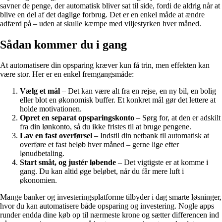
savner de penge, der automatisk bliver sat til side, fordi de aldrig når at
blive en del af det daglige forbrug. Det er en enkel måde at ændre
adfærd på – uden at skulle kæmpe med viljestyrken hver måned.
Sådan kommer du i gang
At automatisere din opsparing kræver kun få trin, men effekten kan
være stor. Her er en enkel fremgangsmåde:
Vælg et mål
– Det kan være alt fra en rejse, en ny bil, en bolig
eller blot en økonomisk buffer. Et konkret mål gør det lettere at
holde motivationen.
Opret en separat opsparingskonto
– Sørg for, at den er adskilt
fra din lønkonto, så du ikke fristes til at bruge pengene.
Lav en fast overførsel
– Indstil din netbank til automatisk at
overføre et fast beløb hver måned – gerne lige efter
lønudbetaling.
Start småt, og justér løbende
– Det vigtigste er at komme i
gang. Du kan altid øge beløbet, når du får mere luft i
økonomien.
Mange banker og investeringsplatforme tilbyder i dag smarte løsninger,
hvor du kan automatisere både opsparing og investering. Nogle apps
runder endda dine køb op til nærmeste krone og sætter differencen ind