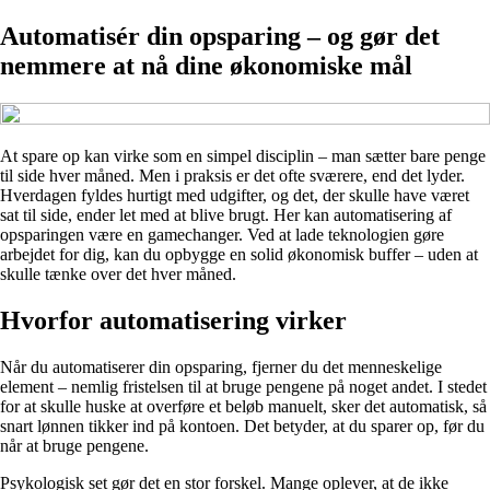
Automatisér din opsparing – og gør det
nemmere at nå dine økonomiske mål
At spare op kan virke som en simpel disciplin – man sætter bare penge
til side hver måned. Men i praksis er det ofte sværere, end det lyder.
Hverdagen fyldes hurtigt med udgifter, og det, der skulle have været
sat til side, ender let med at blive brugt. Her kan automatisering af
opsparingen være en gamechanger. Ved at lade teknologien gøre
arbejdet for dig, kan du opbygge en solid økonomisk buffer – uden at
skulle tænke over det hver måned.
Hvorfor automatisering virker
Når du automatiserer din opsparing, fjerner du det menneskelige
element – nemlig fristelsen til at bruge pengene på noget andet. I stedet
for at skulle huske at overføre et beløb manuelt, sker det automatisk, så
snart lønnen tikker ind på kontoen. Det betyder, at du sparer op, før du
når at bruge pengene.
Psykologisk set gør det en stor forskel. Mange oplever, at de ikke