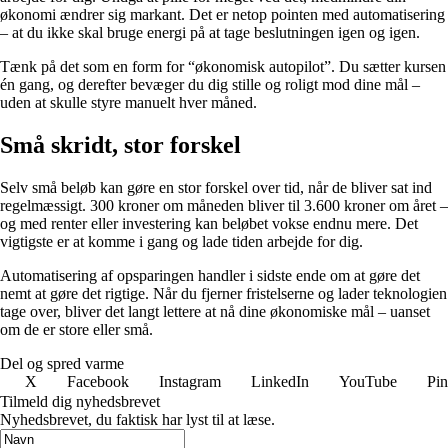
økonomi ændrer sig markant. Det er netop pointen med automatisering
– at du ikke skal bruge energi på at tage beslutningen igen og igen.
Tænk på det som en form for “økonomisk autopilot”. Du sætter kursen
én gang, og derefter bevæger du dig stille og roligt mod dine mål –
uden at skulle styre manuelt hver måned.
Små skridt, stor forskel
Selv små beløb kan gøre en stor forskel over tid, når de bliver sat ind
regelmæssigt. 300 kroner om måneden bliver til 3.600 kroner om året –
og med renter eller investering kan beløbet vokse endnu mere. Det
vigtigste er at komme i gang og lade tiden arbejde for dig.
Automatisering af opsparingen handler i sidste ende om at gøre det
nemt at gøre det rigtige. Når du fjerner fristelserne og lader teknologien
tage over, bliver det langt lettere at nå dine økonomiske mål – uanset
om de er store eller små.
Del og spred varme
X
Facebook
Instagram
LinkedIn
YouTube
Pin
Tilmeld dig nyhedsbrevet
Nyhedsbrevet, du faktisk har lyst til at læse.